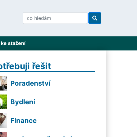
ke stažení
otřebuji řešit
Poradenství
Bydlení
Finance