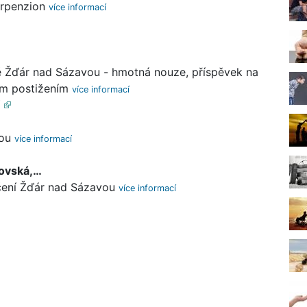
orpenzion
ě Žďár nad Sázavou - hmotná nouze, příspěvek na
ím postižením
vou
čovská,…
ečení Žďár nad Sázavou