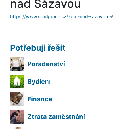
nad Sázavou
https://www.uradprace.cz/zdar-nad-sazavou
Potřebuji řešit
Poradenství
Bydlení
Finance
Ztráta zaměstnání