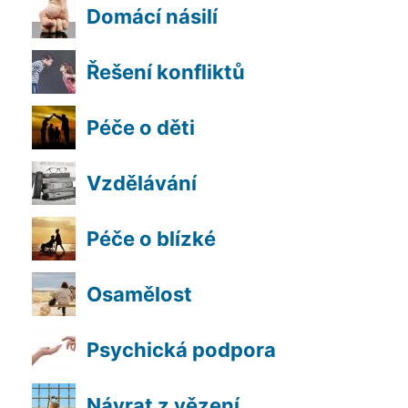
Domácí násilí
Řešení konfliktů
Péče o děti
Vzdělávání
Péče o blízké
Osamělost
Psychická podpora
Návrat z vězení