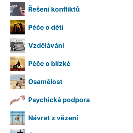
Řešení konfliktů
Péče o děti
Vzdělávání
Péče o blízké
Osamělost
Psychická podpora
Návrat z vězení