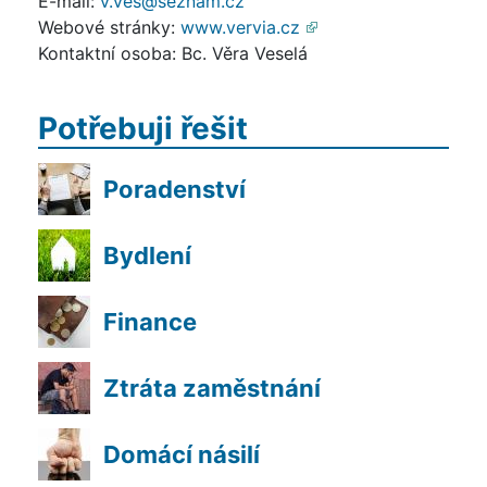
E-mail:
v.ves@seznam.cz
Webové stránky:
www.vervia.cz
Kontaktní osoba: Bc. Věra Veselá
Potřebuji řešit
Poradenství
Bydlení
Finance
Ztráta zaměstnání
Domácí násilí