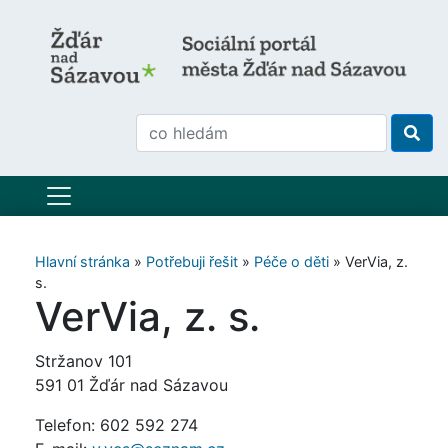
Hlavní stránka
»
Potřebuji řešit
»
Péče o děti
»
VerVia, z.
s.
VerVia, z. s.
Stržanov 101
591 01 Žďár nad Sázavou
Telefon: 602 592 274