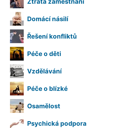
Ztráta zaměstnání
Domácí násilí
Řešení konfliktů
Péče o děti
Vzdělávání
Péče o blízké
Osamělost
Psychická podpora