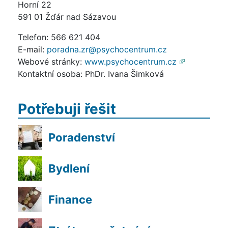
Horní 22
591 01 Žďár nad Sázavou
Telefon: 566 621 404
E-mail:
poradna.zr@psychocentrum.cz
Webové stránky:
www.psychocentrum.cz
Kontaktní osoba: PhDr. Ivana Šimková
Potřebuji řešit
Poradenství
Bydlení
Finance