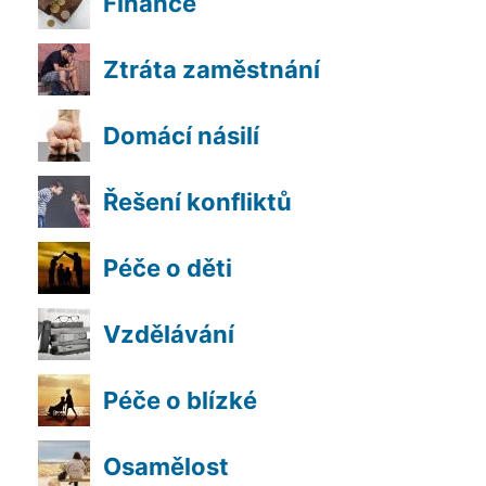
Finance
Ztráta zaměstnání
Domácí násilí
Řešení konfliktů
Péče o děti
Vzdělávání
Péče o blízké
Osamělost