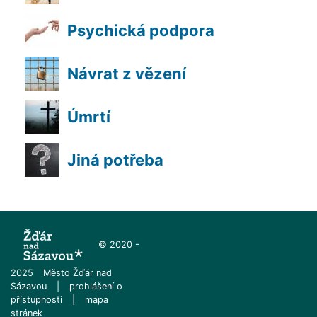
Psychická podpora
Návrat z vězení
Úmrtí
Jiná potřeba
© 2020 -
2025
Město Žďár nad
Sázavou
|
prohlášení o
přístupnosti
|
mapa
stránek