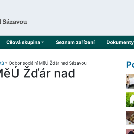
Cílová skupina
Seznam zařízení
Dokumenty 
P
tů
»
Odbor sociální MěÚ Žďár nad Sázavou
 MěÚ Žďár nad