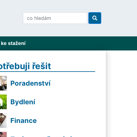
ke stažení
otřebuji řešit
Poradenství
Bydlení
Finance