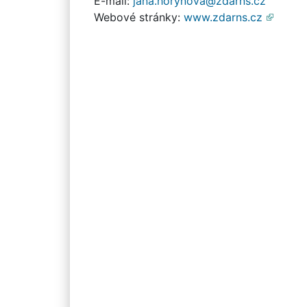
E-mail:
jana.horynova@zdarns.cz
Webové stránky:
www.zdarns.cz